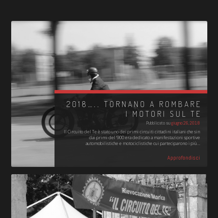
2018….. TORNANO A ROMBARE
I MOTORI SUL TE
Pubblicato su
giugno 26, 2018
Il Circuito del Te è stato uno dei primi circuiti cittadini italiani che sin
dai primi del '900 era dedicato a manifestazioni sportive
automobilistiche e motociclistiche cui parteciparono i più…
Approfondisci