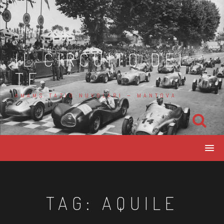
Salta
al
contenuto
IL CIRCUITO DEL
TE
AMAMS TAZIO NUVOLARI – MANTOVA
TAG: AQUILE